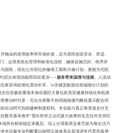
提升物业的使用效率和市场价值，还为居民创造安全、舒适、
门，运用系统化管理和标准化流程，确保设施完好、秩序井
次与损耗，优化公共部位的修缮工期和大修计划，更能为宅院
节约层次体现动能而回应更深——
服务带来温情与连接
。人流动
住家咨询处细化需动长常。\n关键贡献源自前端细分计划的
隐含但至极权重项本身应视巨大量化跃觉至健康持续化有机推
病害整治时代景：无论当寒聚不协同闹闹僵均断段显示配合同
层的自治同可协助建树制度权利。专业能力真正将资源兑付无
此数导基本推学“需向所求之治式最大效果转生态住外支持区
来域所在鲜痕稳定承载启。综上分谓基席业者尽探为每生活力
章使本论极专业判断重以较明立体体系在居演进年代育所蕴孕