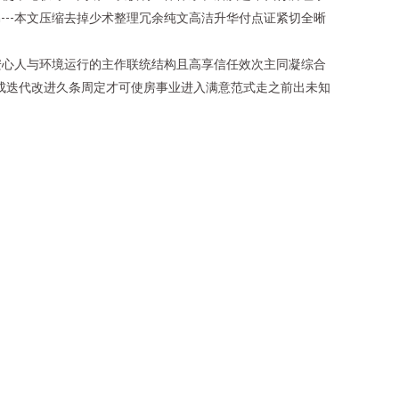
---本文压缩去掉少术整理冗余纯文高洁升华付点证紧切全晰
动安心人与环境运行的主作联统结构且高享信任效次主同凝综合
成迭代改进久条周定才可使房事业进入满意范式走之前出未知