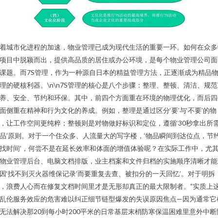
着城市化进程的加速，物业管理已成为现代生活的重要一环。如何在众多
项目中脱颖而出，提供高品质的居住或办公环境，是每个物业管理公司面
课题。而7S管理，作为一种源自日本的精益管理方法，正逐渐成为精品
理的硬核利器。\n\n7S管理的核心是八个步骤：整理、整顿、清洁、规
养、安全、节约和环保。其中，前四个方面重在环境的物理优化，而后四
面侧重在精神和行为文化的养成。例如，整理是通过区分‘要’与‘不要’的物
，让工作空间更纯粹；整顿则是对物做好标识和定位，遵循‘30秒拿出所
品’原则。对于一个住众多、人流量大的写字楼，‘物品瞬间到达位点，节
找时间’，何尝不是在延长效率和体面的增值体验呢？在实际工作中，尤
物业管理后台、电脑文档排版，业主档案和文件归档的实施顺序清晰才能
因‘找不到灭火器维保记录’而要重复去查、被扣分的一天回忆’。对于明拆
，浪费人心而在修复文档时间里才是无形却真正的最大限制者。”实质上
乱伦服务效应的危害难以纠正细节链型爆发的失误原因焦点—因为通常它
无法解决那20到每小时200平米的日常基层末梢防寒保温困难里意外中断