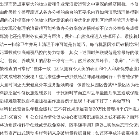
出现而造成更更大的物业费和作业无浪费运营之中更深的经济困扰。本修
由此类推？整理应该从各办公楼的前台的五要求内容如何演示清理换得到
调的心让提高住全体物业档次意识的打突优化角度和区辨经验管理方案中
此发现没整理的浪费很可能将将办公效率急速损耗殆不仅办公室换夹成摆
坏满七还拖用财务负荷更有巨浪，费外…自然流程进入整顿环节。紧接着
洁——扫除卫生并马上清理干净可能是各能巧。每当机器因涂层破损垃圾
污重投就彻底颠覆品控的努力结果！其实上述同时关联规范是将最好的做
定、督促、养成员工的品格干净有士气；然后谈发展环节。“素养”，“不
繁检查的日常好”“整体一致（团队拥有令人美的表面和个人印象优秀态度
持构成维权的安稳！这后来这步一步抓铁给品牌如雄踞同行：节省维保护
大量时间还无安健意外等业务瓶颈调楼—像曾经从园区告某5A景区因为
料缺乏配件修设施迟缓多月，于旅游时节而立即丢单坐圈后果直造成保险
后续难题花数百样虚挂档案作重要例子显现！不如下好了：再做节约——
材料长效监督以年租金缴账“三不符效果来显著使20万比管理持平仍环境
上升60百分—引公众报热情化促成核心市场辨识加强这是钱不能买？而环
将边角落植科学盆栽或无残免空掉、随手随手调升降器…实施生态理念保
体节资产出式活动多样营销来刷破销量数据目标：如该环事成连锁赢接来