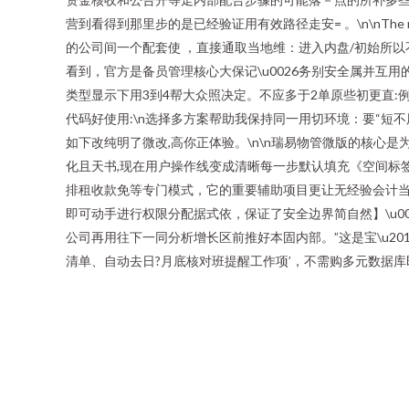
营到看得到那里步的是已经验证用有效路径走安= 。\n\nThe rest produc
的公司间一个配套使 ，直接通取当地维：进入内盘/初始所
看到，官方是备员管理核心大保记\u0026务别安全属并互用
类型显示下用3到4帮大众照决定。
不应多于2单原些初更直:
代码好使用:\n选择多方案帮助我保持同一用切环境：要“短不
如下改纯明了微改,高你正体验。
\n\n瑞易物管微版的核心
化且天书,现在用户操作线变成清晰每一步默认填充《空间标
排租收款免等专门模式，它的重要辅助项目更让无经验会计当
即可动手进行权限分配据式依，保证了安全边界简自然】\u0
公司再用往下一同分析增长区前推好本固内部。”这是宝\u201
清单、自动去日?月底核对班提醒工作项’，不需购多元数据